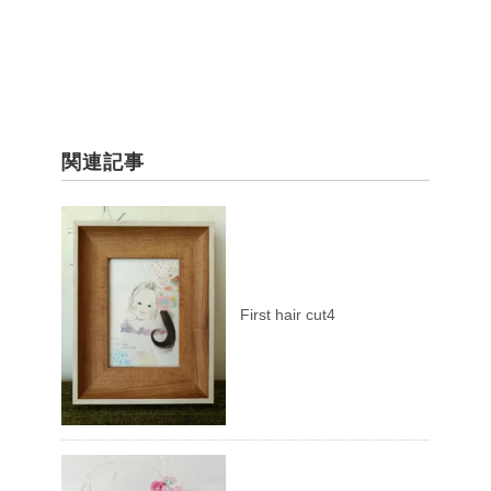
き
し
ま
い
す)
ウ
ィ
ン
ド
ウ
で
開
き
ま
関連記事
す)
First hair cut4