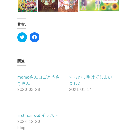
共有:
ク
F
リ
a
ッ
c
ク
e
し
b
て
o
T
o
関連
w
k
i
で
t
共
t
有
momoさんロゴとうさ
すっかり明けてしまい
e
す
ぎさん
ました
r
る
で
に
2020-03-28
2021-01-14
共
は
---
---
有
ク
(新
リ
し
ッ
い
ク
ウ
し
first hair cut イラスト
ィ
て
ン
く
2024-12-20
ド
だ
blog
ウ
さ
で
い
開
(新