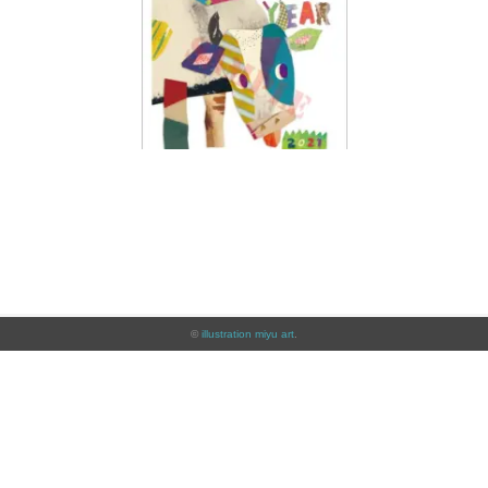
©
illustration miyu art
.