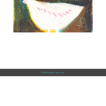
©
illustration miyu art
.