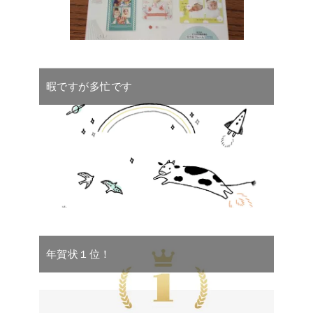
暇ですが多忙です
年賀状１位！