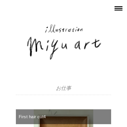
お仕事
First hair cut4