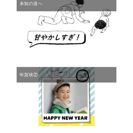
未知の道へ
年賀状②