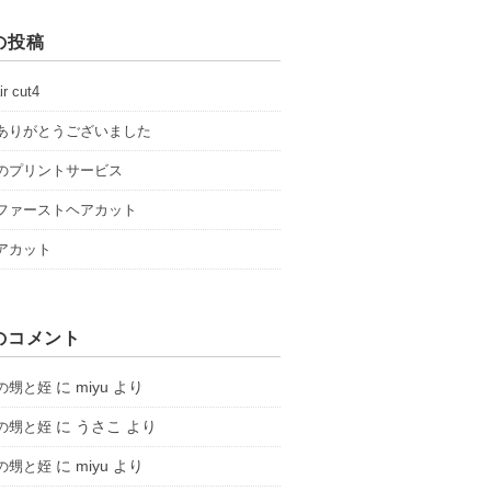
の投稿
ir cut4
ありがとうございました
のプリントサービス
ファーストヘアカット
アカット
のコメント
に
miyu
より
の甥と姪
に
うさこ
より
の甥と姪
に
miyu
より
の甥と姪