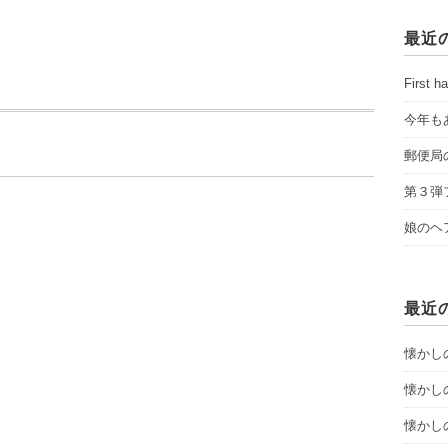
最近
First ha
今年も
郵便局
第３弾
娘のヘ
最近
懐かし
懐かし
懐かし