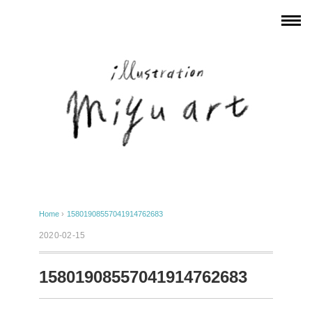
Home
›
15801908557041914762683
2020-02-15
15801908557041914762683