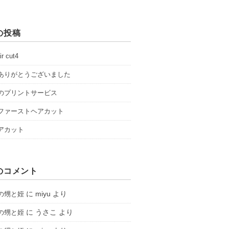
の投稿
ir cut4
ありがとうございました
のプリントサービス
ファーストヘアカット
アカット
のコメント
に
miyu
より
の甥と姪
に
うさこ
より
の甥と姪