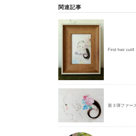
ウ
さ
で
い
関連記事
開
(新
き
し
ま
い
す)
ウ
ィ
ン
ド
ウ
で
開
First hair cut4
き
ま
す)
第３弾ファー