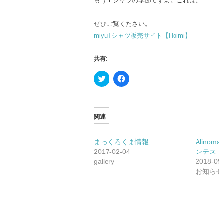
もうＴシャツの季節ですよ。これは。
ぜひご覧ください。
miyuTシャツ販売サイト【Hoimi】
共有:
ク
F
リ
a
ッ
c
ク
e
し
b
て
o
T
o
関連
w
k
i
で
t
共
t
有
まっくろくま情報
Alin
e
す
2017-02-04
ンテス
r
る
で
に
gallery
2018-0
共
は
お知ら
有
ク
(新
リ
し
ッ
い
ク
ウ
し
ィ
て
ン
く
ド
だ