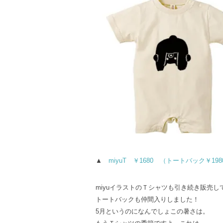
▲
miyuT ￥1680 （トートバック￥19
miyuイラストのＴシャツも引き続き販売し
トートバックも仲間入りしました！
5月というのになんでしょこの暑さは。