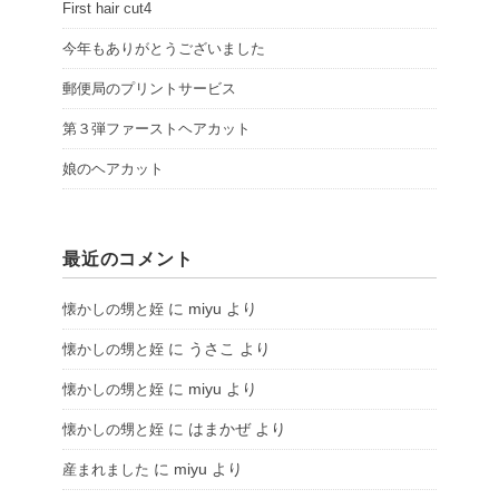
First hair cut4
今年もありがとうございました
郵便局のプリントサービス
第３弾ファーストヘアカット
娘のヘアカット
最近のコメント
に
miyu
より
懐かしの甥と姪
に
うさこ
より
懐かしの甥と姪
に
miyu
より
懐かしの甥と姪
に
はまかぜ
より
懐かしの甥と姪
に
miyu
より
産まれました