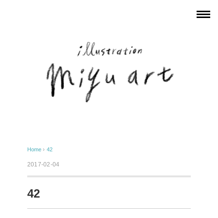
Home
›
42
2017-02-04
42