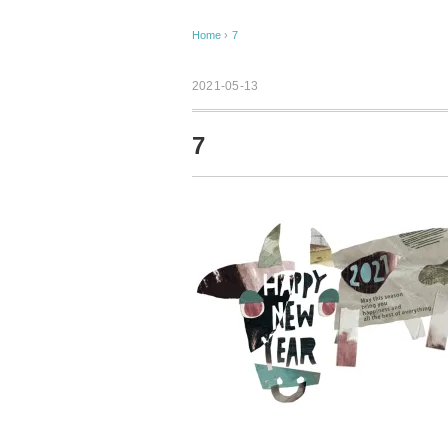
Home
›
7
2021-05-13
7