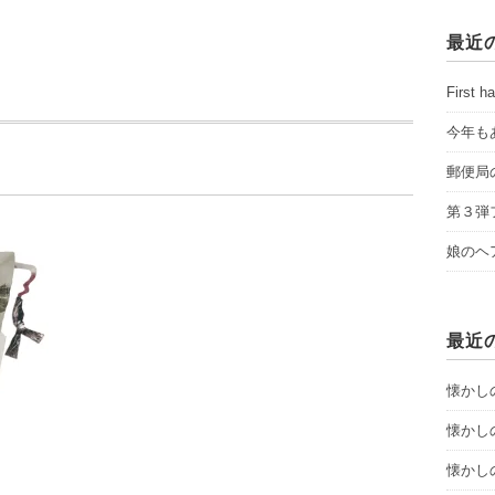
最近
First ha
今年も
郵便局
第３弾
娘のヘ
最近
懐かし
懐かし
懐かし