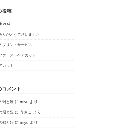
の投稿
ir cut4
ありがとうございました
のプリントサービス
ファーストヘアカット
アカット
のコメント
に
miyu
より
の甥と姪
に
うさこ
より
の甥と姪
に
miyu
より
の甥と姪