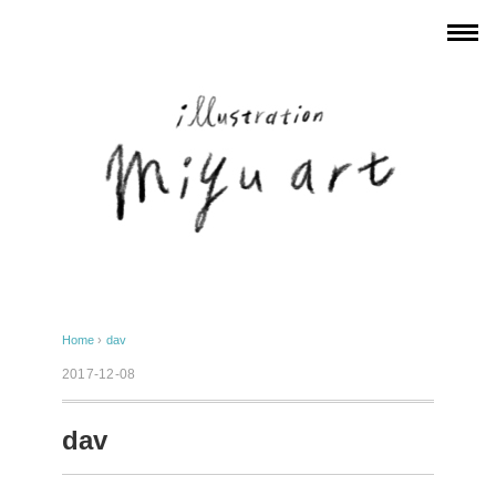
Home
›
dav
2017-12-08
dav