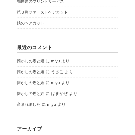
郵便局のプリントサービス
第３弾ファーストヘアカット
娘のヘアカット
最近のコメント
に
miyu
より
懐かしの甥と姪
に
うさこ
より
懐かしの甥と姪
に
miyu
より
懐かしの甥と姪
に
はまかぜ
より
懐かしの甥と姪
に
miyu
より
産まれました
アーカイブ