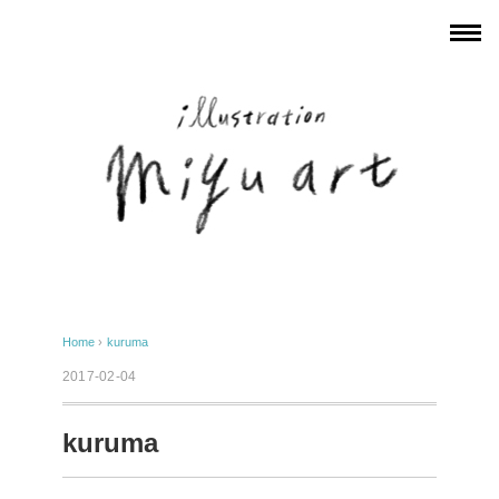
Home
›
kuruma
2017-02-04
kuruma