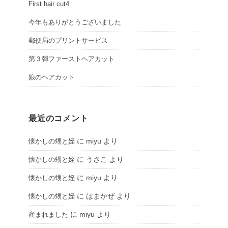
First hair cut4
今年もありがとうございました
郵便局のプリントサービス
第３弾ファーストヘアカット
娘のヘアカット
最近のコメント
に
miyu
より
懐かしの甥と姪
に
うさこ
より
懐かしの甥と姪
に
miyu
より
懐かしの甥と姪
に
はまかぜ
より
懐かしの甥と姪
に
miyu
より
産まれました