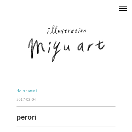
Home
›
perori
2017-02-04
perori