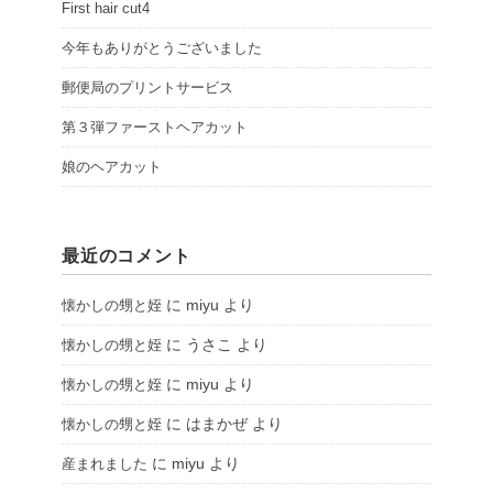
First hair cut4
今年もありがとうございました
郵便局のプリントサービス
第３弾ファーストヘアカット
娘のヘアカット
最近のコメント
に
miyu
より
懐かしの甥と姪
に
うさこ
より
懐かしの甥と姪
に
miyu
より
懐かしの甥と姪
に
はまかぜ
より
懐かしの甥と姪
に
miyu
より
産まれました