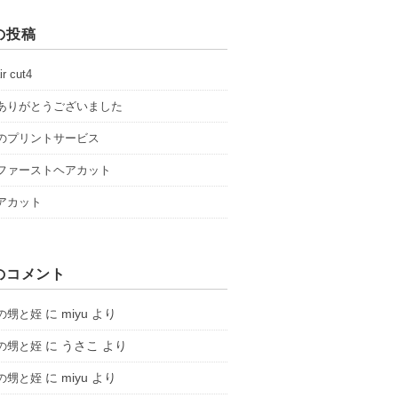
の投稿
ir cut4
ありがとうございました
のプリントサービス
ファーストヘアカット
アカット
のコメント
に
miyu
より
の甥と姪
に
うさこ
より
の甥と姪
に
miyu
より
の甥と姪