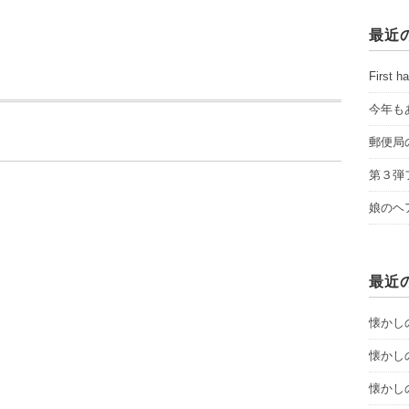
最近
First ha
今年も
郵便局
第３弾
娘のヘ
最近
懐かし
懐かし
懐かし