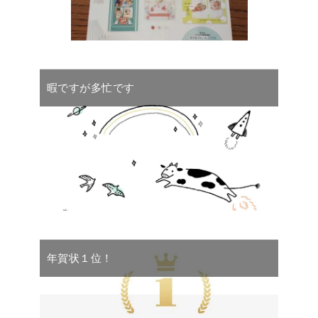
暇ですが多忙です
年賀状１位！