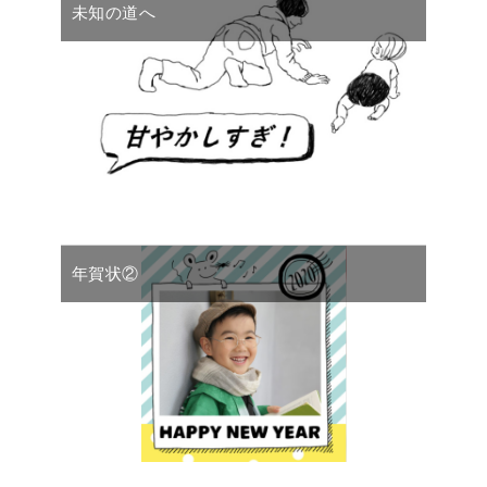
未知の道へ
年賀状②