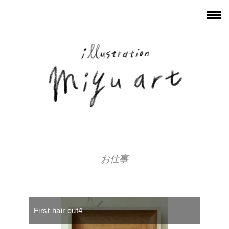
お仕事
First hair cut4