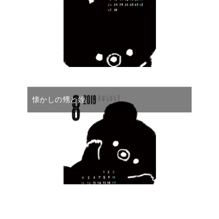
懐かしの甥と姪