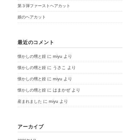
第３弾ファーストヘアカット
娘のヘアカット
最近のコメント
に
miyu
より
懐かしの甥と姪
に
うさこ
より
懐かしの甥と姪
に
miyu
より
懐かしの甥と姪
に
はまかぜ
より
懐かしの甥と姪
に
miyu
より
産まれました
アーカイブ