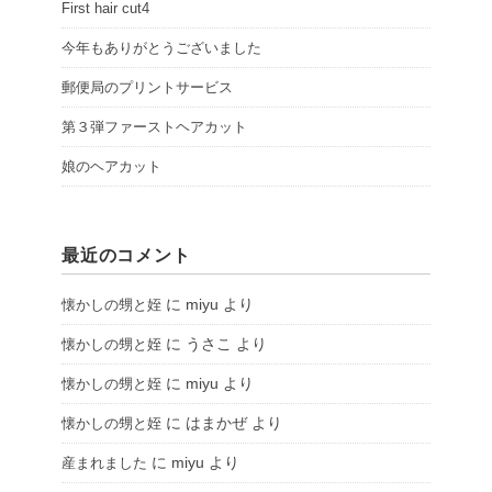
First hair cut4
今年もありがとうございました
郵便局のプリントサービス
第３弾ファーストヘアカット
娘のヘアカット
最近のコメント
に
miyu
より
懐かしの甥と姪
に
うさこ
より
懐かしの甥と姪
に
miyu
より
懐かしの甥と姪
に
はまかぜ
より
懐かしの甥と姪
に
miyu
より
産まれました