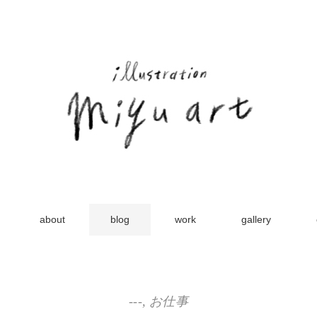
about
blog
work
gallery
---
,
お仕事