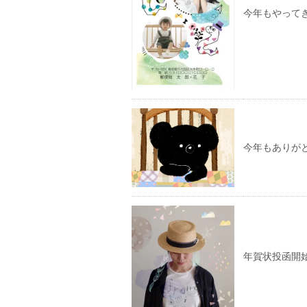
今年もやってき
今年もありが
年賀状投函開