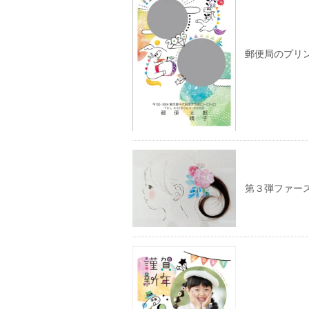
ィ
ン
ド
ウ
で
開
郵便局のプリ
き
ま
す)
第３弾ファー