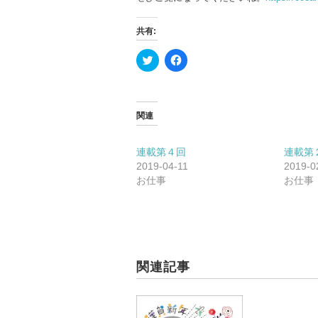
共有:
ク
F
リ
a
ッ
c
ク
e
し
b
て
o
T
o
関連
w
k
i
で
t
共
t
有
連載第４回
連載第
e
す
2019-04-11
2019-0
r
る
で
に
お仕事
お仕事
共
は
有
ク
(新
リ
し
ッ
い
ク
ウ
し
ィ
て
ン
く
ド
だ
関連記事
ウ
さ
で
い
開
(新
き
し
ま
い
す)
ウ