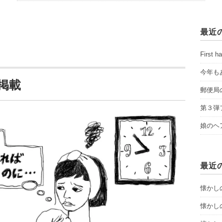
最近
First ha
今年も
掲載
郵便局
第３弾
娘のヘ
最近
懐かし
懐かし