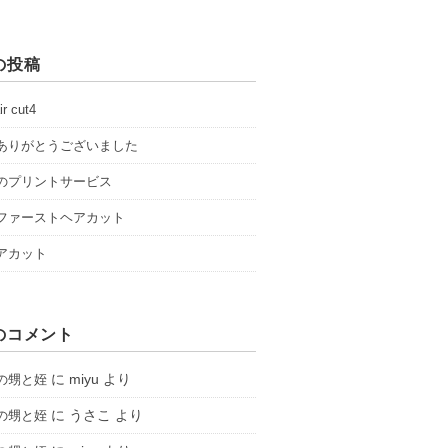
の投稿
ir cut4
ありがとうございました
のプリントサービス
ファーストヘアカット
アカット
のコメント
に
miyu
より
の甥と姪
に
うさこ
より
の甥と姪