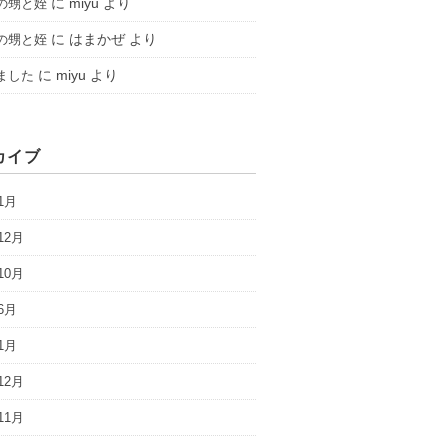
に
miyu
より
の甥と姪
に
はまかぜ
より
の甥と姪
に
miyu
より
ました
カイブ
1月
12月
10月
6月
1月
12月
11月