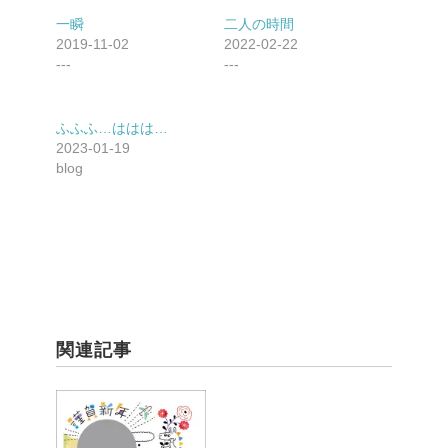
t
共
t
有
一瞬
二人の時間
e
す
2019-11-02
2022-02-22
r
る
で
に
---
---
共
は
有
ク
(新
リ
し
ッ
い
ク
ふふふ…ははは…
ウ
し
2023-01-19
ィ
て
ン
く
blog
ド
だ
ウ
さ
で
い
開
(新
き
し
ま
い
す)
ウ
ィ
ン
ド
ウ
で
開
き
関連記事
ま
す)