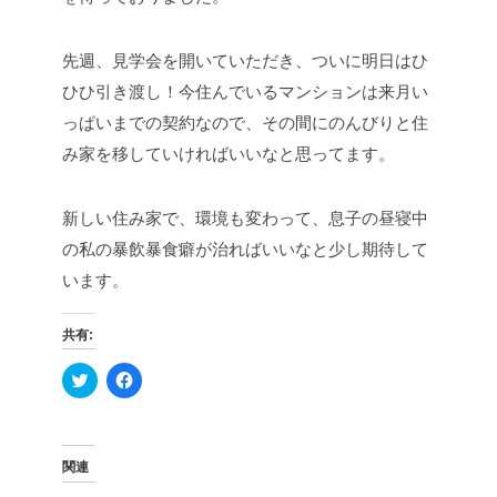
先週、見学会を開いていただき、ついに明日はひ
ひひ引き渡し！
今住んでいるマンションは来月い
っぱいまでの契約なので、その間にのんびりと住
み家を移していければいいなと思ってます。
新しい住み家で、環境も変わって、息子の昼寝中
の私の暴飲暴食癖が治ればいいなと少し期待して
います。
共有:
ク
F
リ
a
ッ
c
ク
e
し
b
て
o
T
o
関連
w
k
i
で